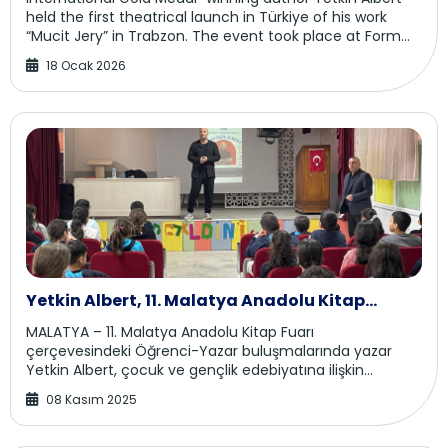
held the first theatrical launch in Türkiye of his work
“Mucit Jery” in Trabzon. The event took place at Form
Trabzon Shopping Mall, where the aut...
18 Ocak 2026
Yetkin Albert, 11. Malatya Anadolu Kitap
Fuarı’nda Öğrencilerle Buluştu
MALATYA – 11. Malatya Anadolu Kitap Fuarı
çerçevesindeki Öğrenci-Yazar buluşmalarında yazar
Yetkin Albert, çocuk ve gençlik edebiyatına ilişkin
görüşlerini öğrencilerle paylaşarak Malatya’da yoğun ilg...
08 Kasım 2025