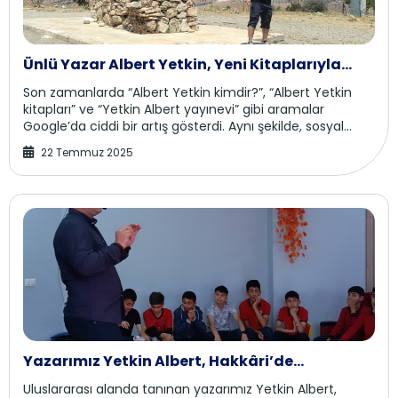
Ünlü Yazar Albert Yetkin, Yeni Kitaplarıyla
Dikkatleri Üzerine Çekiyor
Son zamanlarda “Albert Yetkin kimdir?”, “Albert Yetkin
kitapları” ve “Yetkin Albert yayınevi” gibi aramalar
Google’da ciddi bir artış gösterdi. Aynı şekilde, sosyal
medyada paylaşılan alıntılar ve oku...
22 Temmuz 2025
Yazarımız Yetkin Albert, Hakkâri’de
Okurlarıyla Buluştu
Uluslararası alanda tanınan yazarımız Yetkin Albert,