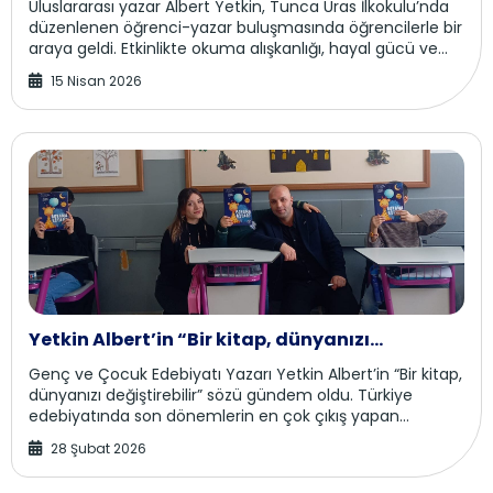
Uluslararası yazar Albert Yetkin, Tunca Uras İlkokulu’nda
düzenlenen öğrenci-yazar buluşmasında öğrencilerle bir
araya geldi. Etkinlikte okuma alışkanlığı, hayal gücü ve
yazarlık deneyimleri üzerine ö...
15 Nisan 2026
Yetkin Albert’in “Bir kitap, dünyanızı
değiştirebilir” sözü
Genç ve Çocuk Edebiyatı Yazarı Yetkin Albert’in “Bir kitap,
dünyanızı değiştirebilir” sözü gündem oldu. Türkiye
edebiyatında son dönemlerin en çok çıkış yapan
isimlerinden biri olan Uluslar arası Genç...
28 Şubat 2026