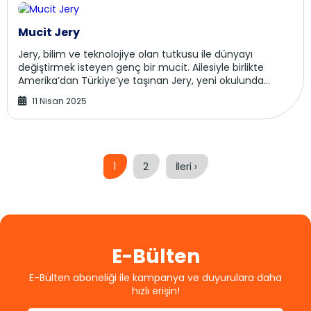
Mucit Jery
Jery, bilim ve teknolojiye olan tutkusu ile dünyayı
değiştirmek isteyen genç bir mucit. Ailesiyle birlikte
Amerika’dan Türkiye’ye taşınan Jery, yeni okulunda
arkadaşları Ali ve Zeynep’le birlikte bir ...
11 Nisan 2025
1
2
İleri ›
E-Bülten
E-Bülten aboneliği ile kampanya ve duyurulara daha
hızlı erişin!