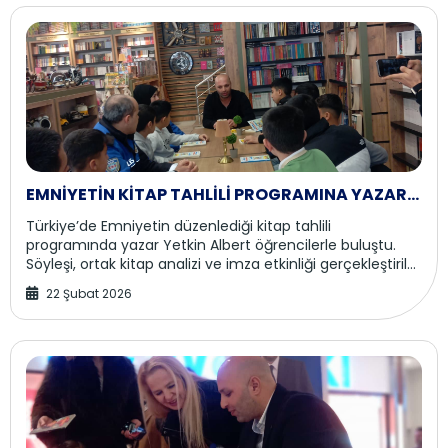
EMNİYETİN KİTAP TAHLİLİ PROGRAMINA YAZAR
YETKİN ALBERT KONUK OLDU
Türkiye’de Emniyetin düzenlediği kitap tahlili
programında yazar Yetkin Albert öğrencilerle buluştu.
Söyleşi, ortak kitap analizi ve imza etkinliği gerçekleştirildi.
EMNİYETTEN EĞİTİME DESTEK AD...
22 Şubat 2026