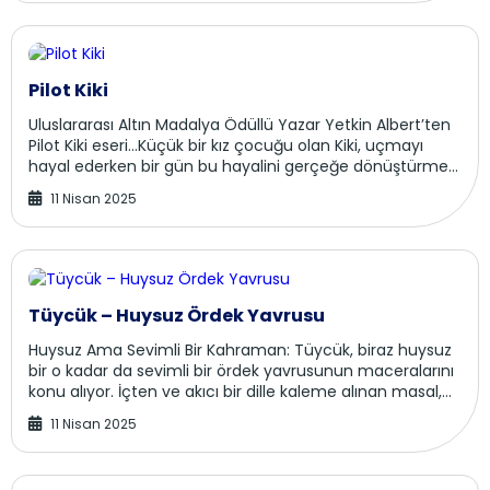
Pilot Kiki
Uluslararası Altın Madalya Ödüllü Yazar Yetkin Albert’ten
Pilot Kiki eseri…Küçük bir kız çocuğu olan Kiki, uçmayı
hayal ederken bir gün bu hayalini gerçeğe dönüştürme
fırsatını yakalar. Pilot Ki...
11 Nisan 2025
Tüycük – Huysuz Ördek Yavrusu
Huysuz Ama Sevimli Bir Kahraman: Tüycük, biraz huysuz
bir o kadar da sevimli bir ördek yavrusunun maceralarını
konu alıyor. İçten ve akıcı bir dille kaleme alınan masal,
çocuklara dostluk, sabır ve ke...
11 Nisan 2025