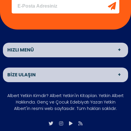
HIZLI MENÜ
YAZARIMIZI TANIYALIM MI?
KİTAP
BİZE ULAŞIN
HABERLER
ÖDÜLLER
Giriş
ADRES
Albert Yetkin Kimdir? Albert Yetkin'in Kitapları. Yetkin Albert
Gizlilik İlkesi
FOTO GALERİ
Türkiye
Hakkında. Genç ve Çocuk Edebiyatı Yazarı Yetkin
BİZE ULAŞIN
SIKÇA
Albert'in resmi web sayfasıdır. Tüm hakları saklıdır.
SORULAN
ÇALIŞMA SAATLERİ
SORULAR
Hafta içi : 09:00 - 18:00
HAKKIMIZDA