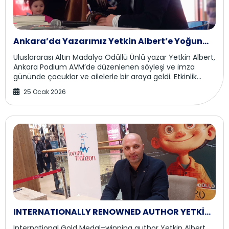
Ankara’da Yazarımız Yetkin Albert’e Yoğun
İlgi
Uluslararası Altın Madalya Ödüllü Ünlü yazar Yetkin Albert,
Ankara Podium AVM’de düzenlenen söyleşi ve imza
gününde çocuklar ve ailelerle bir araya geldi. Etkinlik
yoğun katılımla gerçekleştirildi. AN...
25 Ocak 2026
INTERNATIONALLY RENOWNED AUTHOR YETKİN
ALBERT IN TRABZON
International Gold Medal–winning author Yetkin Albert