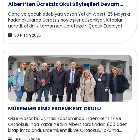
Albert’ten Ücretsiz Okul Söyleşileri Devam
Ediyor
Genç ve çocuk edebiyatı yazarı Yetkin Albert, 25 Mayıs’a
kadar okullarda ücretsiz söyleşiler düzenliyor. Kitaplar
ücretli, etkinlik tamamen ücretsizdir. Çocuk Edebiyatı
Yazarı Yetkin Albert, Okullarda...
30 Nisan 2025
MÜKEMMELSİNİZ ERDEMKENT OKULU
Okur-yazar buluşması kapsamında Erdemkent İlk ve
Ortaokulu’nda Yazar Yetkin Albert tarafından 800 adet
kitap imzalandı. Erdemkent İlk ve Ortaokulu, okuma
kültürünü teşvik eden anlamlı bir organi...
18 Nisan 2025