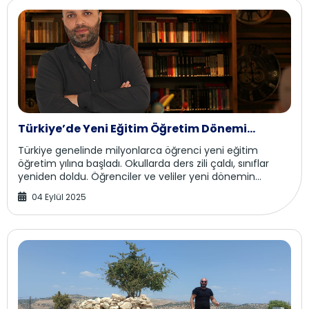
Türkiye’de Yeni Eğitim Öğretim Dönemi
Başladı
Türkiye genelinde milyonlarca öğrenci yeni eğitim
öğretim yılına başladı. Okullarda ders zili çaldı, sınıflar
yeniden doldu. Öğrenciler ve veliler yeni dönemin
heyecanını yaşıyor. Eğitim kurumları, bi...
04 Eylül 2025