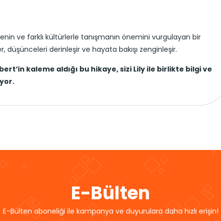
menin ve farklı kültürlerle tanışmanın önemini vurgulayan bir
r, düşünceleri derinleşir ve hayata bakışı zenginleşir.
t’in kaleme aldığı bu hikaye, sizi Lily ile birlikte bilgi ve
yor.
E-Bülten
E-Bülten aboneliği ile kampanya ve duyurulara daha hızlı erişin!