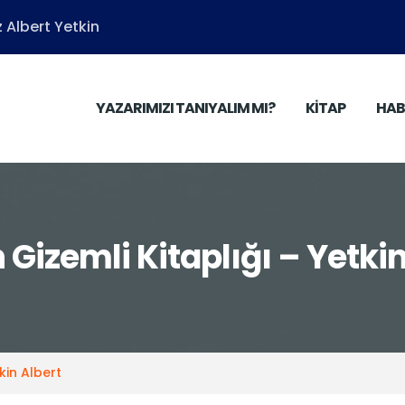
 Albert Yetkin
YAZARIMIZI TANIYALIM MI?
KİTAP
HAB
n Gizemli Kitaplığı – Yetki
tkin Albert