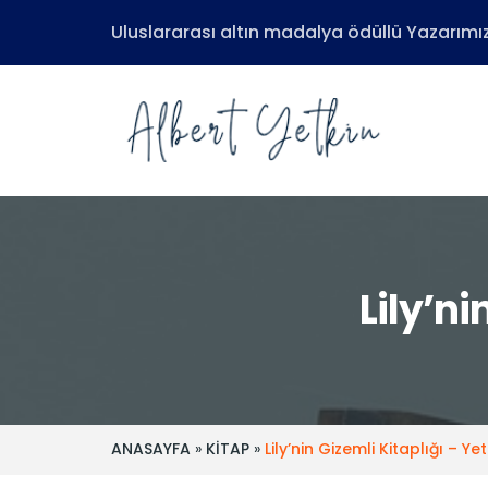
Uluslararası altın madalya ödüllü Yazarımız
Lily’ni
ANASAYFA
»
KİTAP
»
Lily’nin Gizemli Kitaplığı – Ye