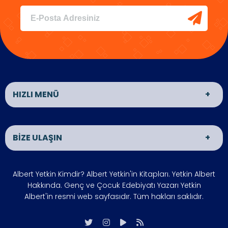
HIZLI MENÜ
YAZARIMIZI TANIYALIM MI?
KİTAP
BİZE ULAŞIN
HABERLER
ÖDÜLLER
Giriş
ADRES
Albert Yetkin Kimdir? Albert Yetkin'in Kitapları. Yetkin Albert
Gizlilik İlkesi
FOTO GALERİ
Türkiye
Hakkında. Genç ve Çocuk Edebiyatı Yazarı Yetkin
BİZE ULAŞIN
SIKÇA
Albert'in resmi web sayfasıdır. Tüm hakları saklıdır.
SORULAN
ÇALIŞMA SAATLERİ
SORULAR
Hafta içi : 09:00 - 18:00