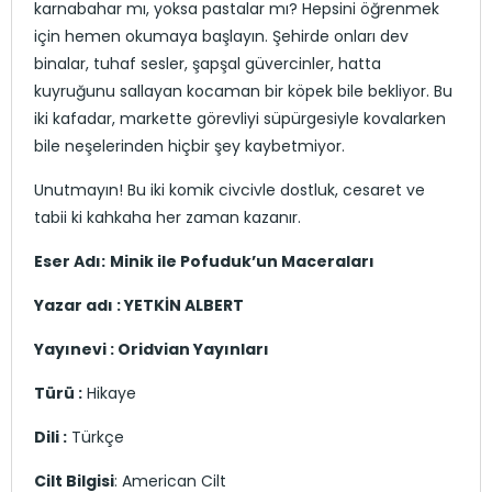
karnabahar mı, yoksa pastalar mı? Hepsini öğrenmek
için hemen okumaya başlayın. Şehirde onları dev
binalar, tuhaf sesler, şapşal güvercinler, hatta
kuyruğunu sallayan kocaman bir köpek bile bekliyor. Bu
iki kafadar, markette görevliyi süpürgesiyle kovalarken
bile neşelerinden hiçbir şey kaybetmiyor.
Unutmayın! Bu iki komik civcivle dostluk, cesaret ve
tabii ki kahkaha her zaman kazanır.
Eser Adı:
Minik ile Pofuduk’un Maceraları
Yazar adı :
YETKİN ALBERT
Yayınevi : Oridvian Yayınları
Türü :
Hikaye
Dili :
Türkçe
Cilt Bilgisi
: American Cilt