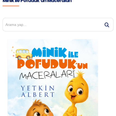
Minik ile Pofuduk’un Maceraları