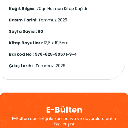
Kağıt Bilgisi:
70gr. Holmen Kitap Kağıdı
Basım Tarihi
: Temmuz 2025
Sayfa Sayısı: 80
Kitap Boyutları:
13,5 x 19,5cm
Barkod No :
978-625-90571-9-4
Çıkış tarihi :
Temmuz, 2026
E-Bülten
E-Bülten aboneliği ile kampanya ve duyurulara daha
hızlı erişin!